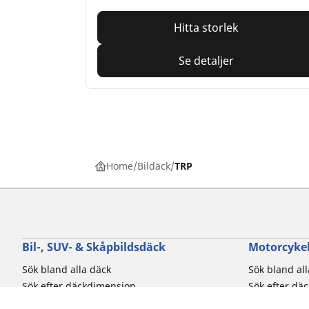
Hitta storlek
Se detaljer
Home
Bildäck
TRP
Bil-, SUV- & Skåpbildsdäck
Motorcykel
Sök bland alla däck
Sök bland al
Sök efter däckdimension
Sök efter dä
Sök efter bilmärken
Sök efter mo