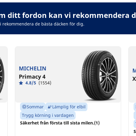
 ditt fordon kan vi rekommendera de
vi rekommendera de bästa däcken för dig.
MICHELIN
M
Primacy 4
X
4.8/5
(1554)
Sommar
Lämplig för elbil
Trygg körning i vardagen
Säkerhet från första till sista milen.(1)
S