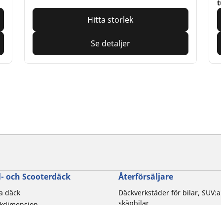
t
Hitta storlek
Se detaljer
- och Scooterdäck
Återförsäljare
la däck
Däckverkstäder för bilar, SUV:a
skåpbilar
ckdimension
Motorcykel- och skoterdäcksbu
torcykelmärken