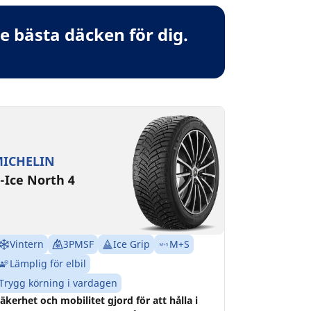
 bästa däcken för dig.
ICHELIN
-Ice North 4
Vintern
3PMSF
Ice Grip
M+S
Lämplig för elbil
Trygg körning i vardagen
äkerhet och mobilitet gjord för att hålla i