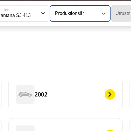
ersion
Produktionsår
Utrustn
antana SJ 413
2002