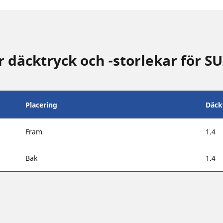
däcktryck och -storlekar för S
Placering
Däck
Fram
1.4
Bak
1.4