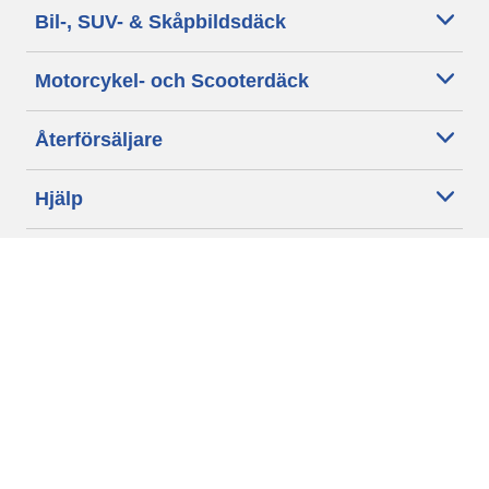
Bil-, SUV- & Skåpbildsdäck
Motorcykel- och Scooterdäck
Återförsäljare
Hjälp
Cookie policy
Integritetspolicy
Villkor
Allmänna villkor för våra kunder
Tillgänglighet
Villkor för publicering och behandling av omdömen
Etiska riktlinjer