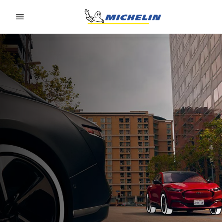
Go to page content
Go to page navigation