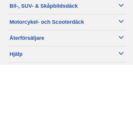
Bil-, SUV- & Skåpbildsdäck
Motorcykel- och Scooterdäck
Återförsäljare
Hjälp
Cookie policy
Integritetspolicy
Villkor
Allmänna villkor för våra kunder
Tillgänglighet
Villkor för publicering och behandling av omdömen
Etiska riktlinjer