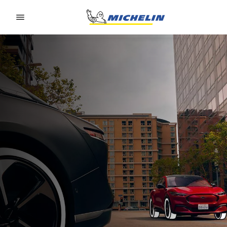
Go to page content
Go to page navigation