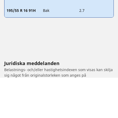
195/55 R 16 91H
Bak
2.7
Juridiska meddelanden
Belastnings- och/eller hastighetsindexen som visas kan skilja
sig något från originalstorleken som anges på
fordonsetiketten. Din däckåterförsäljare är en kvalificerad
specialist som kan hjälpa dig med:
1. Informera dig om belastnings- och/eller hastighetsindex
på dina eftermarknadsdäck skiljer sig från dina originaldäck.
2. Avgöra om däcktrycket bör justeras för den föreslagna
alternativa storleken