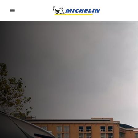
Go to page content
Go to page navigation