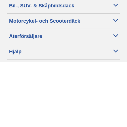
Bil-, SUV- & Skåpbildsdäck
Motorcykel- och Scooterdäck
Återförsäljare
Hjälp
Cookie policy
Integritetspolicy
Villkor
Allmänna villkor för våra kunder
Tillgänglighet
Villkor för publicering och behandling av omdömen
Etiska riktlinjer