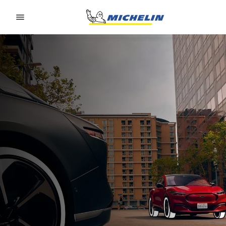
Go to page content
Go to page navigation