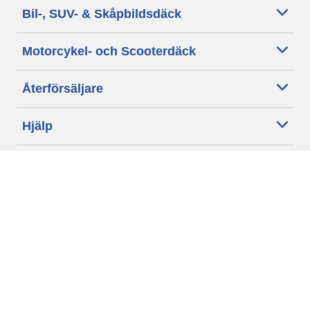
Bil-, SUV- & Skåpbildsdäck
Motorcykel- och Scooterdäck
Återförsäljare
Hjälp
Cookie policy
Integritetspolicy
Villkor
Allmänna villkor för våra kunder
Tillgänglighet
Villkor för publicering och behandling av omdömen
Etiska riktlinjer