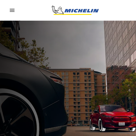
Go to page content
Go to page navigation