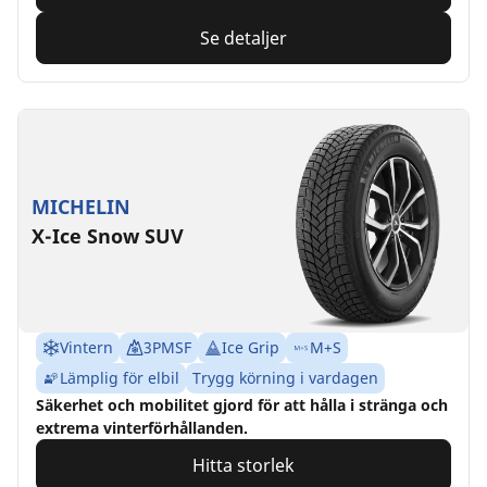
Se detaljer
MICHELIN
X-Ice Snow SUV
Vintern
3PMSF
Ice Grip
M+S
Lämplig för elbil
Trygg körning i vardagen
Säkerhet och mobilitet gjord för att hålla i stränga och
extrema vinterförhållanden.
Hitta storlek