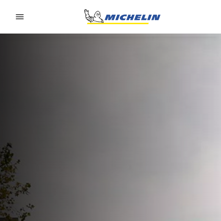
Go to page content
Go to page navigation