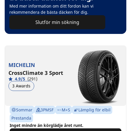
Med mer information om ditt fordon kan vi
rekommendera de bästa däcken för dig.
Slutför min sökning
MICHELIN
CrossClimate 3 Sport
4.9/5
(291)
3 Awards
Sommar
3PMSF
M+S
Lämplig för elbil
Prestanda
Inget mindre än körglädje året runt.