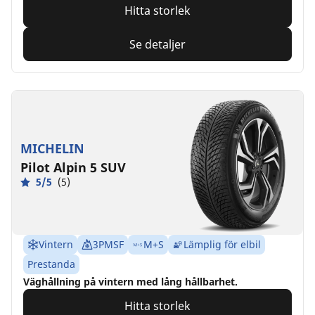
Hitta storlek
Se detaljer
MICHELIN
Pilot Alpin 5 SUV
5/5
(5)
Vintern
3PMSF
M+S
Lämplig för elbil
Prestanda
Väghållning på vintern med lång hållbarhet.
Hitta storlek