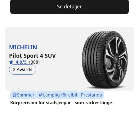
Se detaljer
MICHELIN
Pilot Sport 4 SUV
4.8/5
(308)
2 Awards
Sommar
Lämplig för elbil
Prestanda
Körprecision för stadsjeepar - som räcker länge.
Hitta storlek
Se detaljer