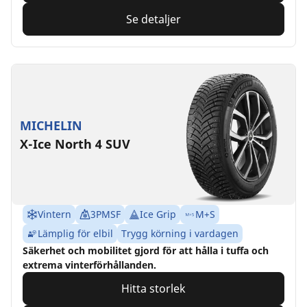
Se detaljer
MICHELIN
X-Ice North 4 SUV
Vintern
3PMSF
Ice Grip
M+S
Lämplig för elbil
Trygg körning i vardagen
Säkerhet och mobilitet gjord för att hålla i tuffa och
extrema vinterförhållanden.
Hitta storlek