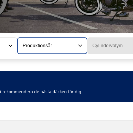
Produktionsår
Cylindervolym
vi rekommendera de bästa däcken för dig.