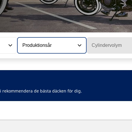
Produktionsår
Cylindervolym
vi rekommendera de bästa däcken för dig.