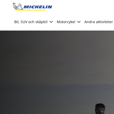
Go to page content
Go to page navigation
Bil, SUV och skåpbil
Motorcykel
Andra aktiviteter