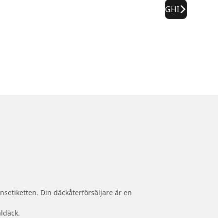
GHI
nsetiketten. Din däckåterförsäljare är en
aldäck.