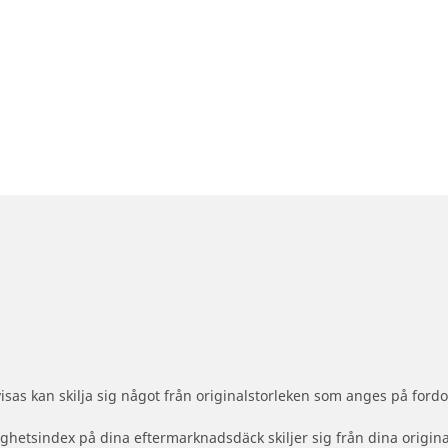
sas kan skilja sig något från originalstorleken som anges på fordo
ighetsindex på dina eftermarknadsdäck skiljer sig från dina origin