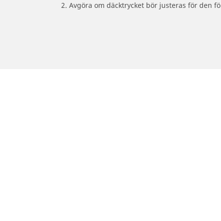
2. Avgöra om däcktrycket bör justeras för den fö
/
Motorcykelmärken
VESPA
Bil-, SUV- & Skåpbildsdäck
Motorcykel
Sök bland alla däck
Sök bland al
Sök efter däckdimension
Sök efter dä
Sök efter bilmärken
Sök efter mo
Sök efter körupplevelse
Sök efter kö