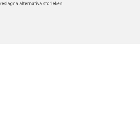
reslagna alternativa storleken
Din konfiguration
- och Scooterdäck
Återförsäljare
la däck
Däckverkstäder för bilar, SUV:a
skåpbilar
ckdimension
Motorcykel- och skoterdäcksbu
torcykelmärken
Distributionspartners
rupplevelse