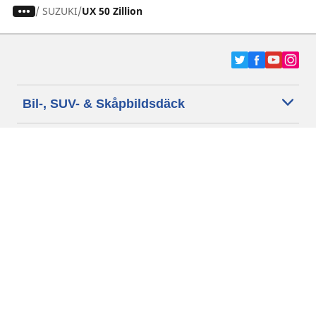
/
SUZUKI
UX 50 Zillion
Bil-, SUV- & Skåpbildsdäck
Motorcykel- och Scooterdäck
Återförsäljare
Hjälp
Cookie policy
Integritetspolicy
Villkor