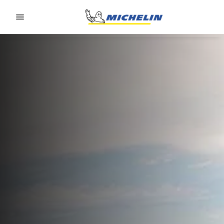
Go to page content
Go to page navigation