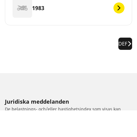
1983
DEF
Juridiska meddelanden
De belastnings- och/eller hastighetsindex som visas kan
skilja sig något från originalstorleken som anges på
fordonsetiketten. Din däckåterförsäljare är en kvalificerad
specialist som kan hjälpa dig med:
1. Informera dig om belastnings- och/eller hastighetsindex