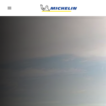
Go to page content
Go to page navigation