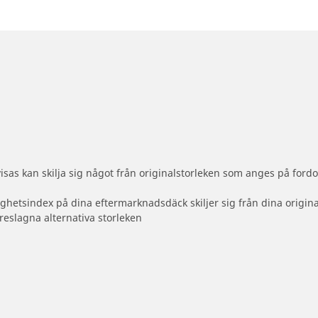
sas kan skilja sig något från originalstorleken som anges på fordo
ighetsindex på dina eftermarknadsdäck skiljer sig från dina origin
reslagna alternativa storleken