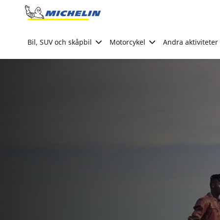
Go to page content
Go to page navigation
Bil, SUV och skåpbil
Motorcykel
Andra aktiviteter