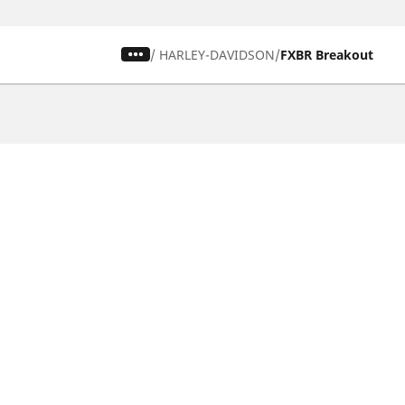
/
HARLEY-DAVIDSON
FXBR Breakout
Bil-, SUV- & Skåpbildsdäck
Motorcykel
Sök bland alla däck
Sök bland al
Sök efter däckdimension
Sök efter dä
Sök efter bilmärken
Sök efter mo
Sök efter körupplevelse
Sök efter kö
Sök efter säsong
Sök efter typ
Sök efter fordonstyp
Sök efter pro
Sök efter produktfamilj