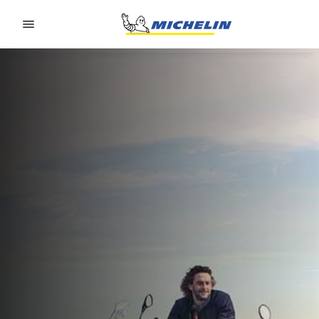
Go to page content
Go to page navigation