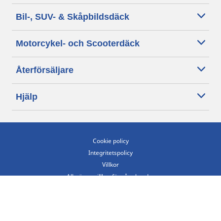
Bil-, SUV- & Skåpbildsdäck
Motorcykel- och Scooterdäck
Återförsäljare
Hjälp
Cookie policy
Integritetspolicy
Villkor
Allmänna villkor för våra kunder
Tillgänglighet
Villkor för publicering och behandling av omdömen
Etiska riktlinjer