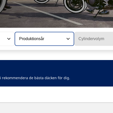
Produktionsår
Cylindervolym
vi rekommendera de bästa däcken för dig.