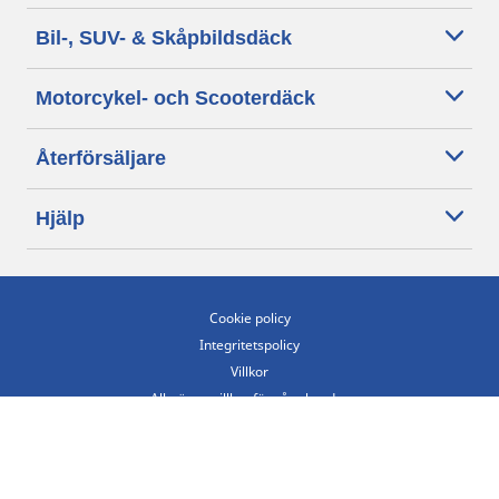
Bil-, SUV- & Skåpbildsdäck
Motorcykel- och Scooterdäck
Återförsäljare
Hjälp
Cookie policy
Integritetspolicy
Villkor
Allmänna villkor för våra kunder
Tillgänglighet
Villkor för publicering och behandling av omdömen
Etiska riktlinjer