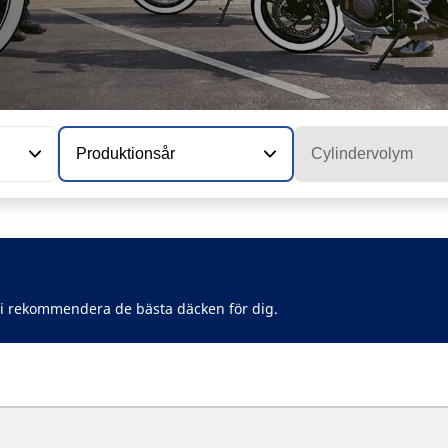
Produktionsår
Cylindervolym
vi rekommendera de bästa däcken för dig.