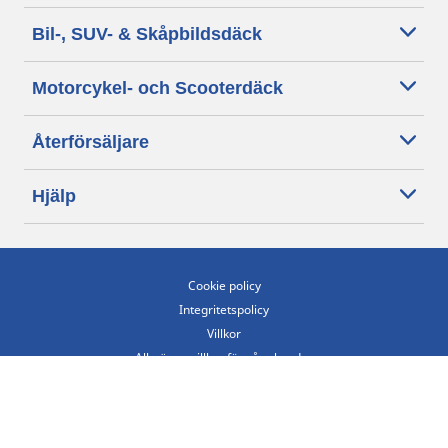
Bil-, SUV- & Skåpbildsdäck
Motorcykel- och Scooterdäck
Återförsäljare
Hjälp
Cookie policy
Integritetspolicy
Villkor
Allmänna villkor för våra kunder
Tillgänglighet
Villkor för publicering och behandling av omdömen
Etiska riktlinjer