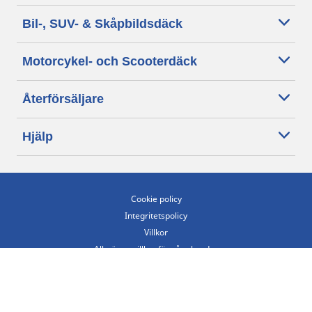
Bil-, SUV- & Skåpbildsdäck
Motorcykel- och Scooterdäck
Återförsäljare
Hjälp
Cookie policy
Integritetspolicy
Villkor
Allmänna villkor för våra kunder
Tillgänglighet
Villkor för publicering och behandling av omdömen
Etiska riktlinjer