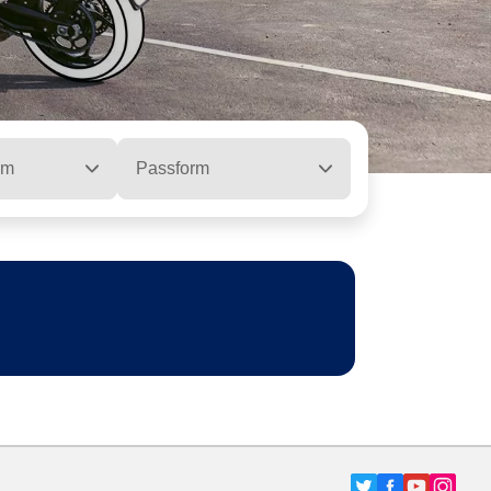
ym
Passform