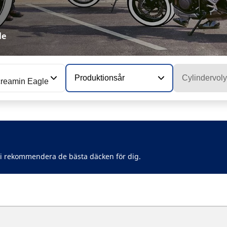
le
Produktionsår
Cylindervol
reamin Eagle
vi rekommendera de bästa däcken för dig.