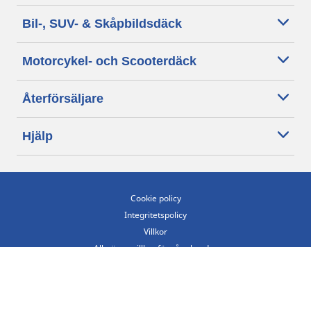
Bil-, SUV- & Skåpbildsdäck
Motorcykel- och Scooterdäck
Återförsäljare
Hjälp
Cookie policy
Integritetspolicy
Villkor
Allmänna villkor för våra kunder
Tillgänglighet
Villkor för publicering och behandling av omdömen
Etiska riktlinjer