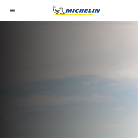
Go to page content
Go to page navigation