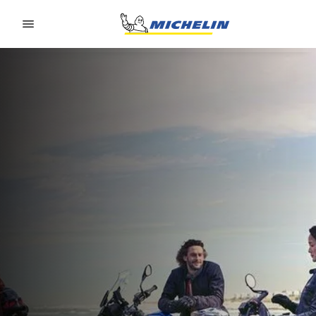
Go to page content
Go to page navigation