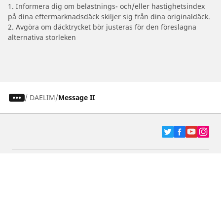
1. Informera dig om belastnings- och/eller hastighetsindex
på dina eftermarknadsdäck skiljer sig från dina originaldäck.
2. Avgöra om däcktrycket bör justeras för den föreslagna
alternativa storleken
/
DAELIM
Message II
Bil-, SUV- & Skåpbildsdäck
Motorcykel- och Scooterdäck
Återförsäljare