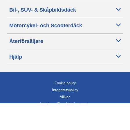
Bil-, SUV- & Skåpbildsdäck
Motorcykel- och Scooterdäck
Återförsäljare
Hjälp
Cookie policy
Integritetspolicy
Villkor
Allmänna villkor för våra kunder
Tillgänglighet
Villkor för publicering och behandling av omdömen
Etiska riktlinjer