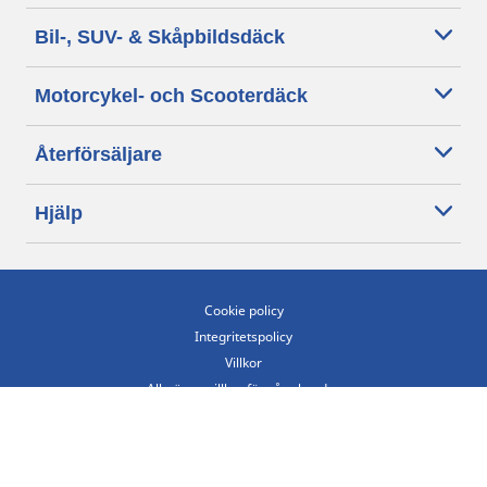
Bil-, SUV- & Skåpbildsdäck
Motorcykel- och Scooterdäck
Återförsäljare
Hjälp
Cookie policy
Integritetspolicy
Villkor
Allmänna villkor för våra kunder
Tillgänglighet
Villkor för publicering och behandling av omdömen
Etiska riktlinjer