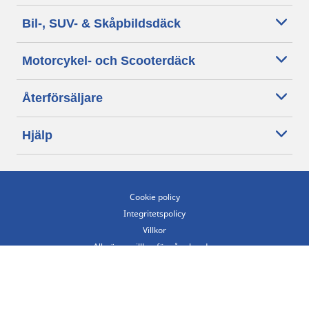
Bil-, SUV- & Skåpbildsdäck
Motorcykel- och Scooterdäck
Återförsäljare
Hjälp
Cookie policy
Integritetspolicy
Villkor
Allmänna villkor för våra kunder
Tillgänglighet
Villkor för publicering och behandling av omdömen
Etiska riktlinjer