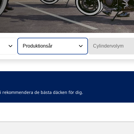
Produktionsår
Cylindervolym
vi rekommendera de bästa däcken för dig.