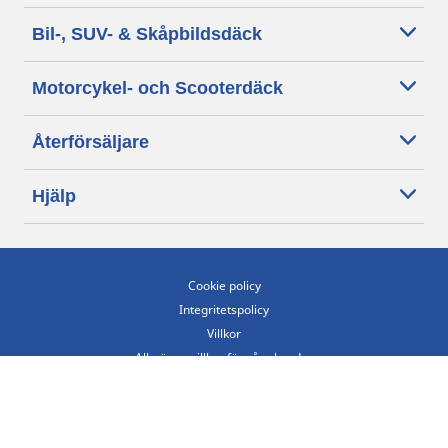
Bil-, SUV- & Skåpbildsdäck
Motorcykel- och Scooterdäck
Återförsäljare
Hjälp
Cookie policy
Integritetspolicy
Villkor
Allmänna villkor för våra kunder
Tillgänglighet
Villkor för publicering och behandling av omdömen
Etiska riktlinjer