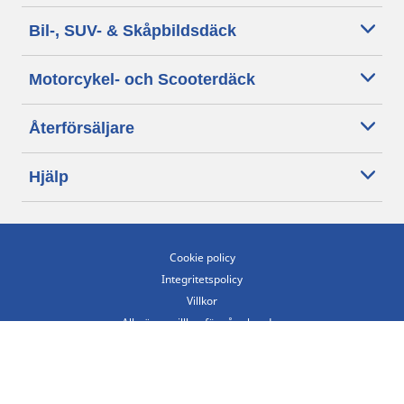
Bil-, SUV- & Skåpbildsdäck
Motorcykel- och Scooterdäck
Återförsäljare
Hjälp
Cookie policy
Integritetspolicy
Villkor
Allmänna villkor för våra kunder
Tillgänglighet
Villkor för publicering och behandling av omdömen
Etiska riktlinjer