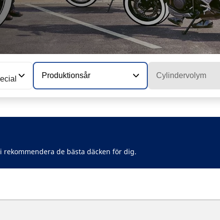
Produktionsår
Cylindervolym
ecial
vi rekommendera de bästa däcken för dig.