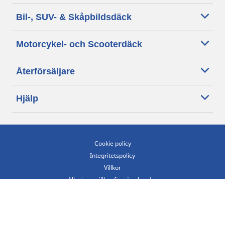
Bil-, SUV- & Skåpbildsdäck
Motorcykel- och Scooterdäck
Återförsäljare
Hjälp
Cookie policy
Integritetspolicy
Villkor
Allmänna villkor för våra kunder
Tillgänglighet
Villkor för publicering och behandling av omdömen
Etiska riktlinjer