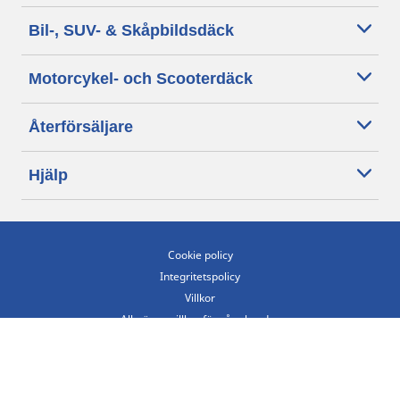
Bil-, SUV- & Skåpbildsdäck
Motorcykel- och Scooterdäck
Återförsäljare
Hjälp
Cookie policy
Integritetspolicy
Villkor
Allmänna villkor för våra kunder
Tillgänglighet
Villkor för publicering och behandling av omdömen
Etiska riktlinjer