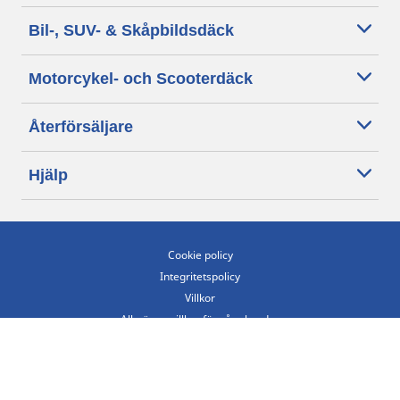
Bil-, SUV- & Skåpbildsdäck
Motorcykel- och Scooterdäck
Återförsäljare
Hjälp
Cookie policy
Integritetspolicy
Villkor
Allmänna villkor för våra kunder
Tillgänglighet
Villkor för publicering och behandling av omdömen
Etiska riktlinjer