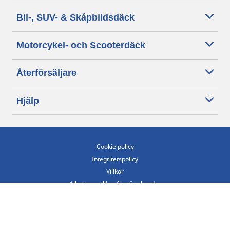
Bil-, SUV- & Skåpbildsdäck
Motorcykel- och Scooterdäck
Återförsäljare
Hjälp
Cookie policy
Integritetspolicy
Villkor
Allmänna villkor för våra kunder
Tillgänglighet
Villkor för publicering och behandling av omdömen
Etiska riktlinjer