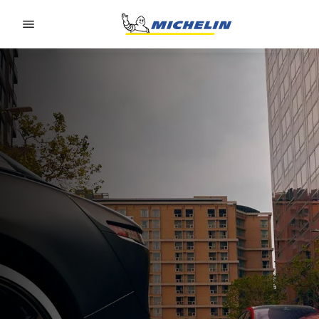
Go to page content
Go to page navigation