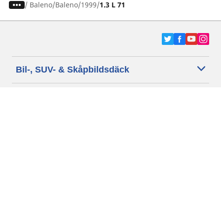
/
Baleno
Baleno
1999
1.3 L 71
Bil-, SUV- & Skåpbildsdäck
Motorcykel- och Scooterdäck
Återförsäljare
Hjälp
Cookie policy
Integritetspolicy
Villkor