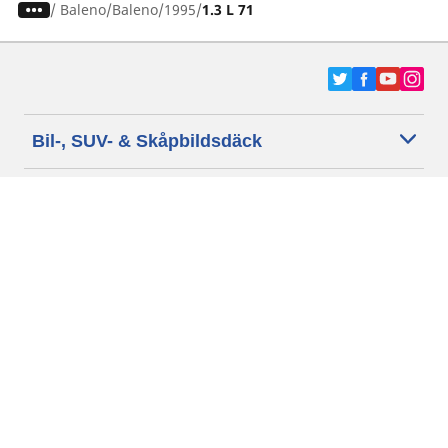
/
Baleno
Baleno
1995
1.3 L 71
Bil-, SUV- & Skåpbildsdäck
Motorcykel- och Scooterdäck
Återförsäljare
Hjälp
Cookie policy
Integritetspolicy
Villkor