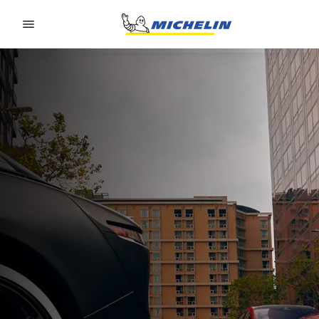
Go to page content
Go to page navigation