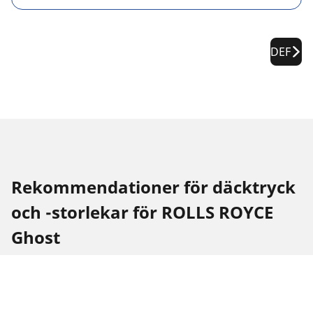
DEF
Rekommendationer för däcktryck
och -storlekar för ROLLS ROYCE
Ghost
Däckstorlek
Placering
Däcktryck