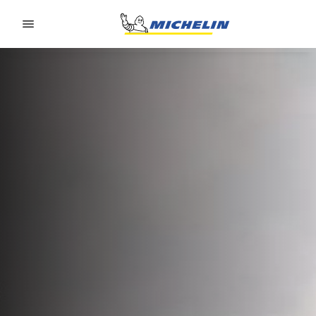
Go to page content
Go to page navigation