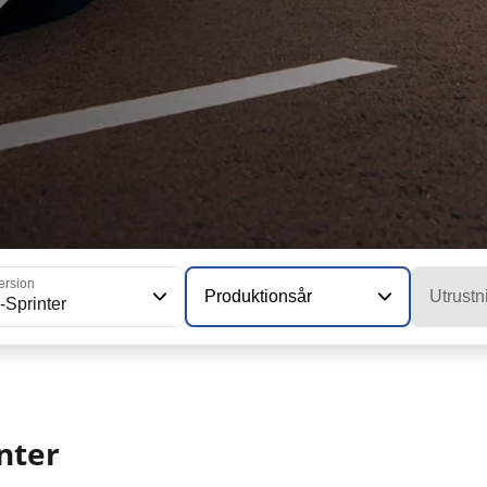
ersion
Produktionsår
Utrustn
-Sprinter
nter