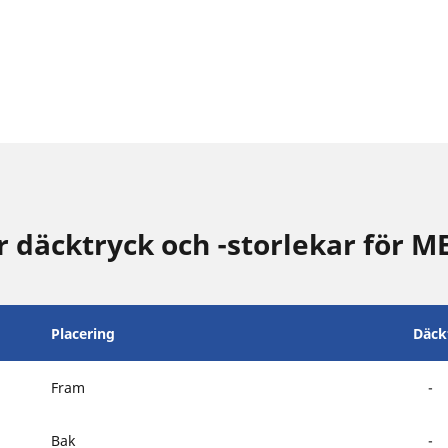
däcktryck och -storlekar för M
Placering
Däck
Fram
-
Bak
-