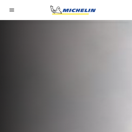
Go to page content
Go to page navigation