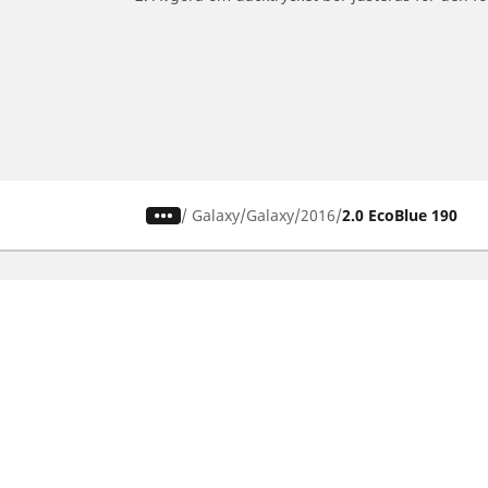
/
Galaxy
Galaxy
2016
2.0 EcoBlue 190
Bil-, SUV- & Skåpbildsdäck
Motorcykel
Sök bland alla däck
Sök bland al
Sök efter däckdimension
Sök efter dä
Sök efter bilmärken
Sök efter mo
Sök efter körupplevelse
Sök efter kö
Sök efter säsong
Sök efter typ