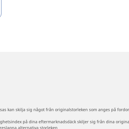
as kan skilja sig något från originalstorleken som anges på fordon
ighetsindex på dina eftermarknadsdäck skiljer sig från dina origin
reslagna alternativa storleken