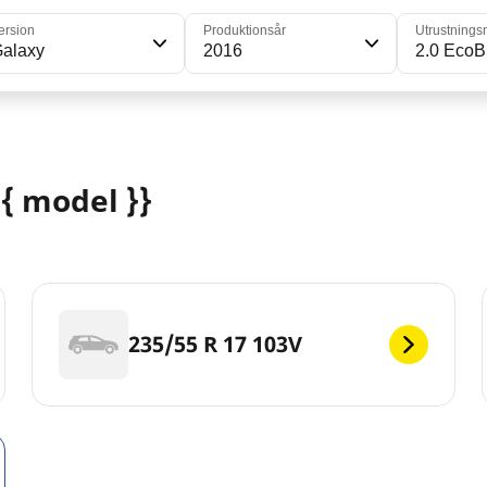
ersion
Produktionsår
Utrustnings
alaxy
2016
2.0 EcoB
{ model }}
235/55 R 17 103V