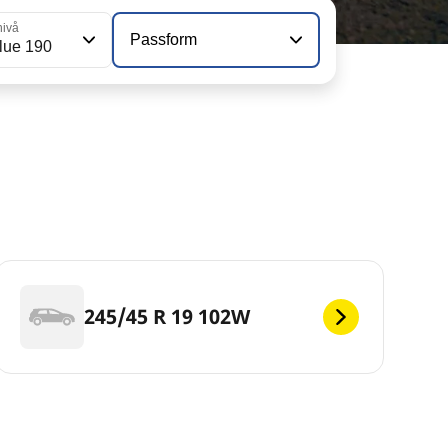
nivå
Passform
lue 190
245/45 R 19 102W