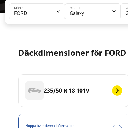
Märke
Modell
V
FORD
Galaxy
G
Däckdimensioner för FORD 
235/50 R 18 101V
Hoppa över denna information