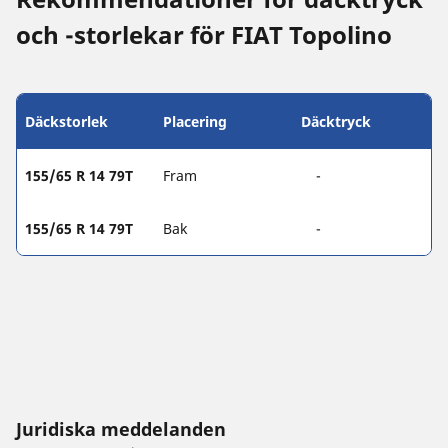
och -storlekar för FIAT Topolino
Däckstorlek
Placering
Däcktryck
155/65 R 14 79T
Fram
-
155/65 R 14 79T
Bak
-
Juridiska meddelanden