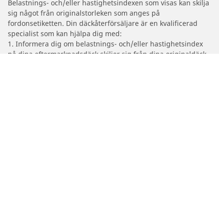
Belastnings- och/eller hastighetsindexen som visas kan skilja
sig något från originalstorleken som anges på
fordonsetiketten. Din däckåterförsäljare är en kvalificerad
specialist som kan hjälpa dig med:
1. Informera dig om belastnings- och/eller hastighetsindex
på dina eftermarknadsdäck skiljer sig från dina originaldäck.
2. Avgöra om däcktrycket bör justeras för den föreslagna
alternativa storleken
/
Topolino
Topolino
Bil-, SUV- & Skåpbildsdäck