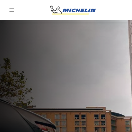
Go to page content
Go to page navigation