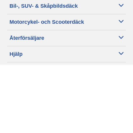
Bil-, SUV- & Skåpbildsdäck
Motorcykel- och Scooterdäck
Återförsäljare
Hjälp
Cookie policy
Integritetspolicy
Villkor
Allmänna villkor för våra kunder
Tillgänglighet
Villkor för publicering och behandling av omdömen
Etiska riktlinjer