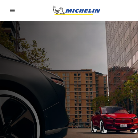
Go to page content
Go to page navigation