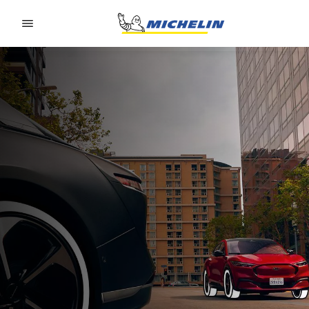
Go to page content
Go to page navigation