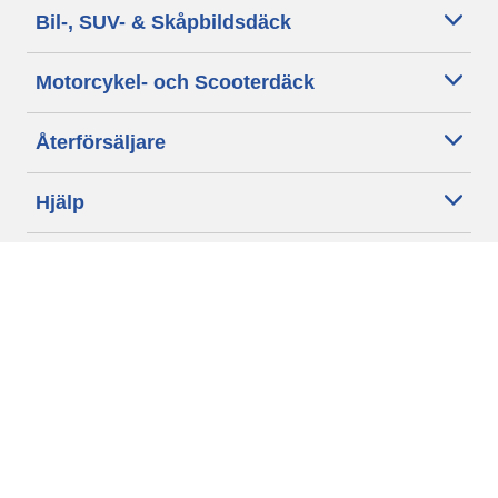
Bil-, SUV- & Skåpbildsdäck
Motorcykel- och Scooterdäck
Återförsäljare
Hjälp
Cookie policy
Integritetspolicy
Villkor
Allmänna villkor för våra kunder
Tillgänglighet
Villkor för publicering och behandling av omdömen
Etiska riktlinjer