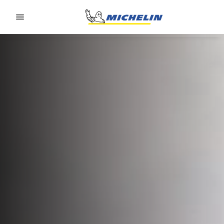
Go to page content
Go to page navigation