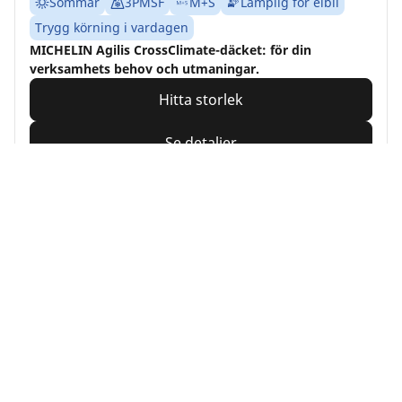
Sommar
3PMSF
M+S
Lämplig för elbil
Trygg körning i vardagen
MICHELIN Agilis CrossClimate-däcket: för din
verksamhets behov och utmaningar.
Hitta storlek
Se detaljer
MICHELIN
Alpin 7
4/5
(2)
4 Awards
Vintern
3PMSF
M+S
Lämplig för elbil