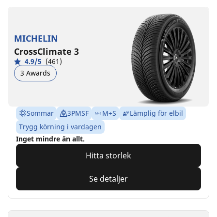
MICHELIN
CrossClimate 3
4.9/5
(461)
3 Awards
Sommar
3PMSF
M+S
Lämplig för elbil
Trygg körning i vardagen
Inget mindre än allt.
Hitta storlek
Se detaljer