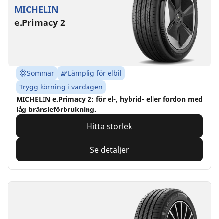
MICHELIN
e.Primacy 2
Sommar
Lämplig för elbil
Trygg körning i vardagen
MICHELIN e.Primacy 2: för el-, hybrid- eller fordon med
låg bränsleförbrukning.
Hitta storlek
Se detaljer