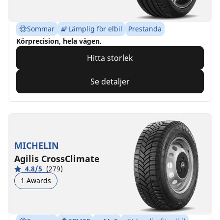
Sommar
Lämplig för elbil
Prestanda
Körprecision, hela vägen.
Hitta storlek
Se detaljer
MICHELIN
Agilis CrossClimate
4.8/5
(279)
1 Awards