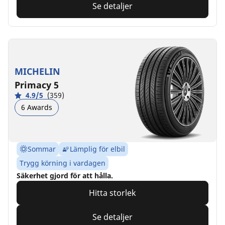
Se detaljer
MICHELIN
Primacy 5
4.9/5
(359)
6 Awards
Sommar
Lämplig för elbil
Trygg körning i vardagen
Säkerhet gjord för att hålla.
Hitta storlek
Se detaljer