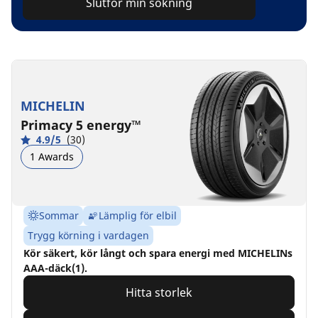
Slutför min sökning
MICHELIN
Primacy 5 energy™
4.9/5
(30)
1 Awards
Sommar
Lämplig för elbil
Trygg körning i vardagen
Kör säkert, kör långt och spara energi med MICHELINs
AAA-däck(1).
Hitta storlek