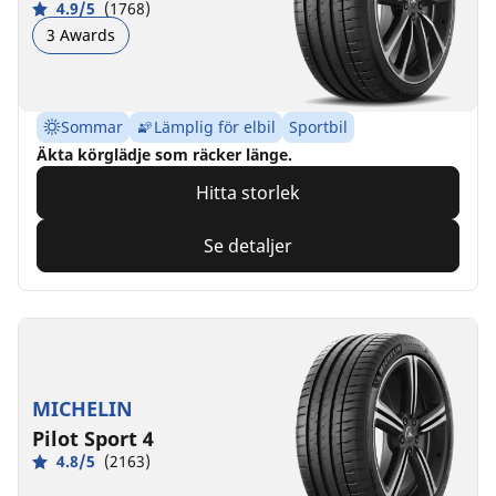
4.9/5
(1768)
3 Awards
Sommar
Lämplig för elbil
Sportbil
Äkta körglädje som räcker länge.
Hitta storlek
Se detaljer
MICHELIN
Pilot Sport 4
4.8/5
(2163)