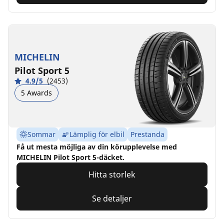
MICHELIN
Pilot Sport 5
4.9/5
(2453)
5 Awards
Sommar
Lämplig för elbil
Prestanda
Få ut mesta möjliga av din körupplevelse med
MICHELIN Pilot Sport 5-däcket.
Hitta storlek
Se detaljer