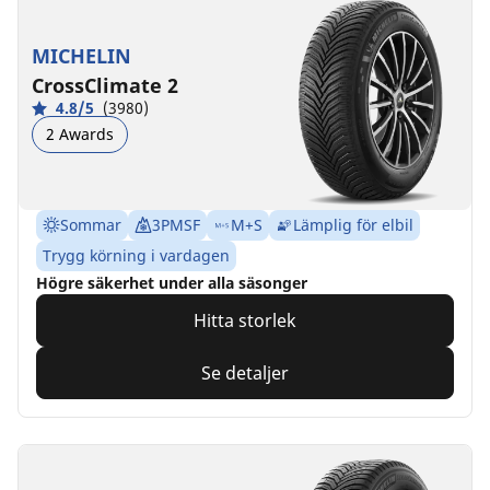
MICHELIN
CrossClimate 2
4.8/5
(3980)
2 Awards
Sommar
3PMSF
M+S
Lämplig för elbil
Trygg körning i vardagen
Högre säkerhet under alla säsonger
Hitta storlek
Se detaljer