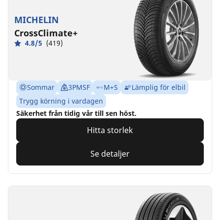
MICHELIN
CrossClimate+
4.8/5
(419)
Sommar
3PMSF
M+S
Lämplig för elbil
Trygg körning i vardagen
Säkerhet från tidig vår till sen höst.
Hitta storlek
Se detaljer