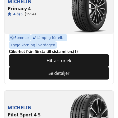
MICHELIN
Primacy 4
4.8/5
(1554)
Sommar
Lämplig för elbil
Trygg körning i vardagen
Säkerhet från första till sista milen.(1)
Hitta storlek
Se detaljer
MICHELIN
Pilot Sport 4 S