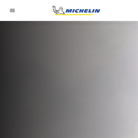
Go to page content
Go to page navigation