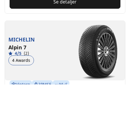
Se detaljer
MICHELIN
Alpin 7
4/5
(2)
4 Awards
Vintern
3PMSF
M+S
Trygg körning i vardagen
Känn dig trygg vart du än kör under snöiga och kalla
vintrar
Fram
Bak
215/50R17 95V XL
C
B
71 dB