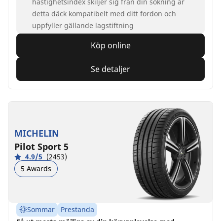
hastighetsindex skiljer sig från din sökning är
detta däck kompatibelt med ditt fordon och
uppfyller gällande lagstiftning
Köp online
Se detaljer
MICHELIN
Pilot Sport 5
4.9/5
(2453)
5 Awards
Sommar
Prestanda