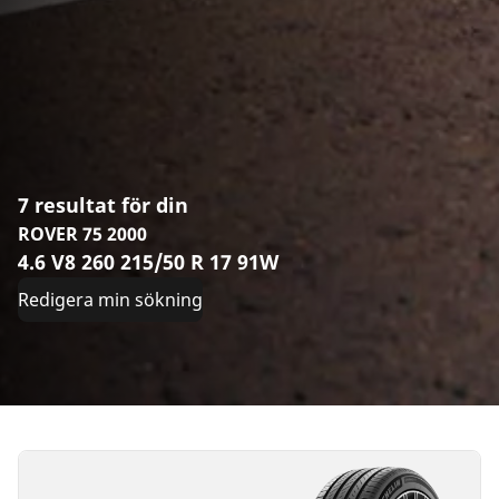
7 resultat för din
ROVER 75 2000
4.6 V8 260 215/50 R 17 91W
Redigera min sökning
215/50R17
215/50R17
215/50R17
215/50ZR17
215/50R17
215/50R17
215/50R17
91W
91W
95W
(95Y)
95W
95V
95H