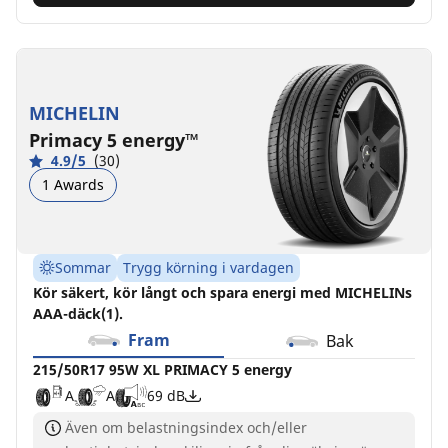
MICHELIN
Primacy 5 energy™
4.9/5
(30)
1 Awards
Sommar
Trygg körning i vardagen
Kör säkert, kör långt och spara energi med MICHELINs
AAA-däck(1).
Fram
Bak
215/50R17 95W XL PRIMACY 5 energy
A
A
69 dB
Även om belastningsindex och/eller