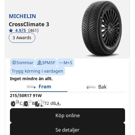
MICHELIN
CrossClimate 3
4.9/5
(461)
3 Awards
Sommar
3PMSF
M+S
Trygg körning i vardagen
Inget mindre än allt.
Fram
Bak
215/50R17 91W
C
B
72 dB
Köp online
Se detaljer