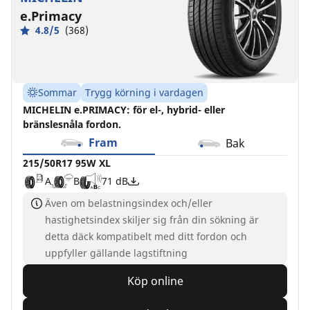
e.Primacy
4.8/5
(368)
Sommar
Trygg körning i vardagen
MICHELIN e.PRIMACY: för el-, hybrid- eller
bränslesnåla fordon.
Fram
Bak
215/50R17 95W XL
A
B
71 dB
Även om belastningsindex och/eller
hastighetsindex skiljer sig från din sökning är
detta däck kompatibelt med ditt fordon och
uppfyller gällande lagstiftning
Köp online