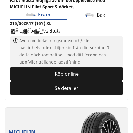
Få ut mesta möjliga av din körupplevelse med
MICHELIN Pilot Sport 5-däcket.
Fram
Bak
215/50ZR17 (95Y) XL
C
A
72 dB
Även om belastningsindex och/eller
hastighetsindex skiljer sig från din sökning är
detta däck kompatibelt med ditt fordon och
uppfyller gällande lagstiftning
Köp online
Se detaljer
MICHELIN