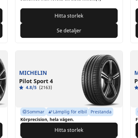
Hitta storlek
Se detaljer
MICHELIN
M
Pilot Sport 4
P
4.8/5
(2163)
Sommar
Lämplig för elbil
Prestanda
Körprecision, hela vägen.
F
Hitta storlek