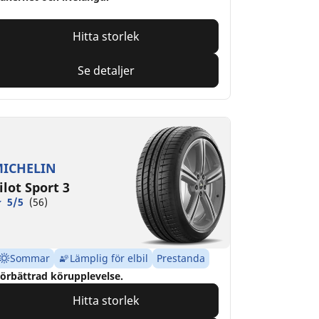
Hitta storlek
Se detaljer
ICHELIN
ilot Sport 3
5/5
(56)
Sommar
Lämplig för elbil
Prestanda
örbättrad körupplevelse.
Hitta storlek