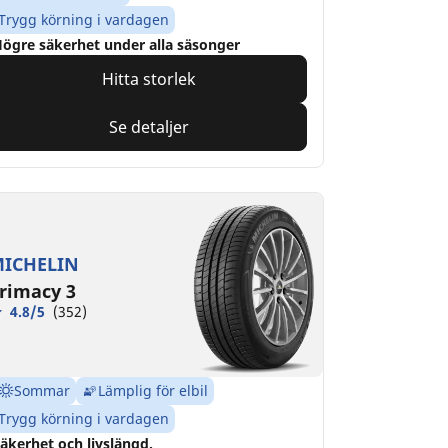
Trygg körning i vardagen
ögre säkerhet under alla säsonger
Hitta storlek
Se detaljer
ICHELIN
rimacy 3
4.8/5
(352)
Sommar
Lämplig för elbil
Trygg körning i vardagen
äkerhet och livslängd.