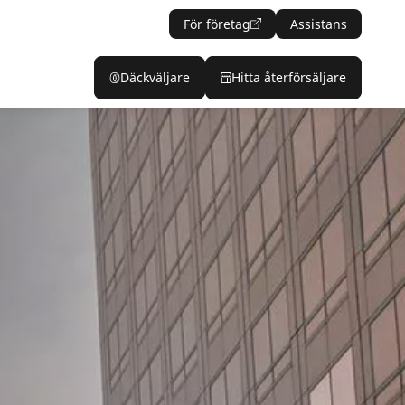
För företag
Assistans
Däckväljare
Hitta återförsäljare