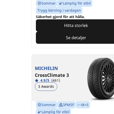
Sommar
Lämplig för elbil
Trygg körning i vardagen
Säkerhet gjord för att hålla.
Hitta storlek
Se detaljer
MICHELIN
CrossClimate 3
4.9/5
(461)
3 Awards
Sommar
3PMSF
M+S
Lämplig för elbil