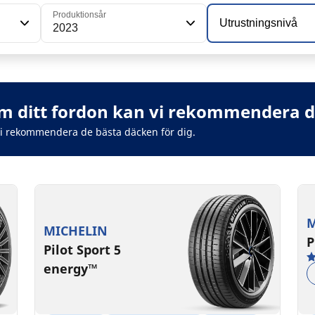
Produktionsår
Utrustningsnivå
2023
 ditt fordon kan vi rekommendera de
vi rekommendera de bästa däcken för dig.
M
MICHELIN
P
Pilot Sport 5
energy™