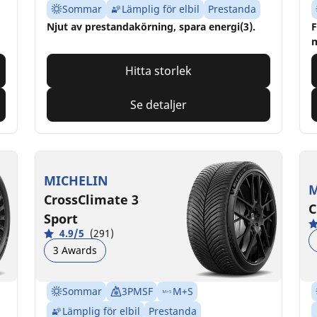
Sommar
Lämplig för elbil
Prestanda
Njut av prestandakörning, spara energi(3).
F
m
Hitta storlek
Se detaljer
MICHELIN
M
CrossClimate 3
C
Sport
4.9/5
(291)
3 Awards
Sommar
3PMSF
M+S
Lämplig för elbil
Prestanda