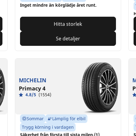
Inget mindre än körglädje året runt.
H
Hitta storlek
Se detaljer
MICHELIN
M
Primacy 4
P
4.8/5
(1554)
Sommar
Lämplig för elbil
Trygg körning i vardagen
Säkerhet från första till sista milen.(1)
S