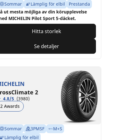
Sommar
Lämplig för elbil
Prestanda
å ut mesta möjliga av din körupplevelse
ed MICHELIN Pilot Sport 5-däcket.
Hitta storlek
Se detaljer
ICHELIN
rossClimate 2
4.8/5
(3980)
2 Awards
Sommar
3PMSF
M+S
Lämplig för elbil