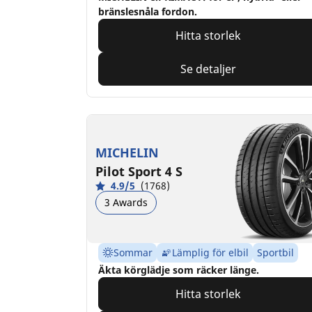
bränslesnåla fordon.
Hitta storlek
Se detaljer
MICHELIN
Pilot Sport 4 S
4.9/5
(1768)
3 Awards
Sommar
Lämplig för elbil
Sportbil
Äkta körglädje som räcker länge.
Hitta storlek