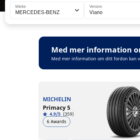
Märke
Version
MERCEDES-BENZ
Viano
Med mer information om
Med mer information om ditt fordon kan 
MICHELIN
Primacy 5
4.9/5
(359)
6 Awards