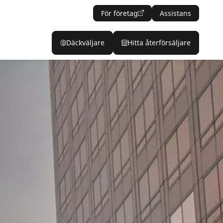
För företag
Assistans
Däckväljare
Hitta återförsäljare