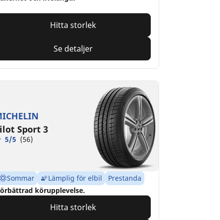
Hitta storlek
Se detaljer
ICHELIN
ilot Sport 3
5/5
(56)
Sommar
Lämplig för elbil
Prestanda
örbättrad körupplevelse.
Hitta storlek