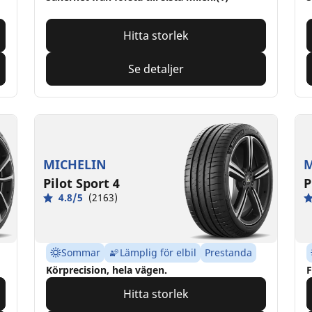
Hitta storlek
Se detaljer
MICHELIN
M
Pilot Sport 4
P
4.8/5
(2163)
Sommar
Lämplig för elbil
Prestanda
Körprecision, hela vägen.
F
Hitta storlek