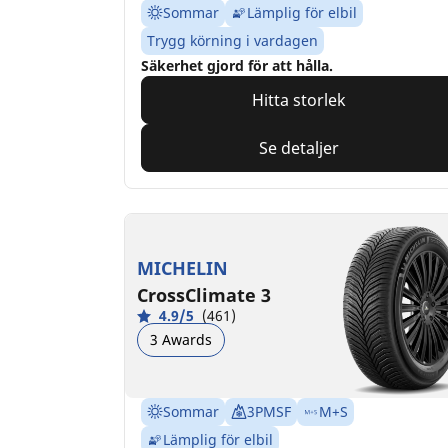
Sommar
Lämplig för elbil
Trygg körning i vardagen
Säkerhet gjord för att hålla.
Hitta storlek
Se detaljer
MICHELIN
CrossClimate 3
4.9/5
(461)
3 Awards
Sommar
3PMSF
M+S
Lämplig för elbil