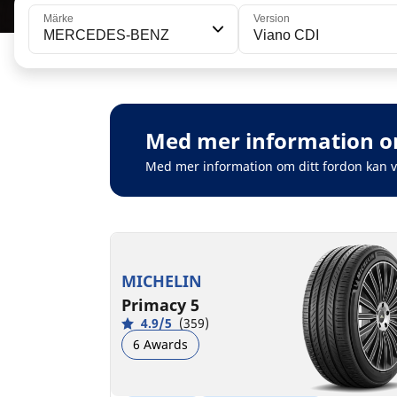
Märke
Version
MERCEDES-BENZ
Viano CDI
Med mer information om
Med mer information om ditt fordon kan 
MICHELIN
Primacy 5
4.9/5
(359)
6 Awards