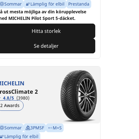
Sommar
Lämplig för elbil
Prestanda
å ut mesta möjliga av din körupplevelse
ed MICHELIN Pilot Sport 5-däcket.
Hitta storlek
Se detaljer
ICHELIN
rossClimate 2
4.8/5
(3980)
2 Awards
Sommar
3PMSF
M+S
Lämplig för elbil