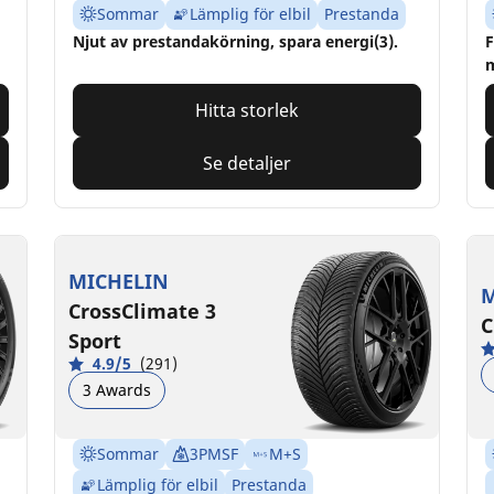
Sommar
Lämplig för elbil
Prestanda
Njut av prestandakörning, spara energi(3).
F
m
Hitta storlek
Se detaljer
MICHELIN
M
CrossClimate 3
C
Sport
4.9/5
(291)
3 Awards
Sommar
3PMSF
M+S
Lämplig för elbil
Prestanda