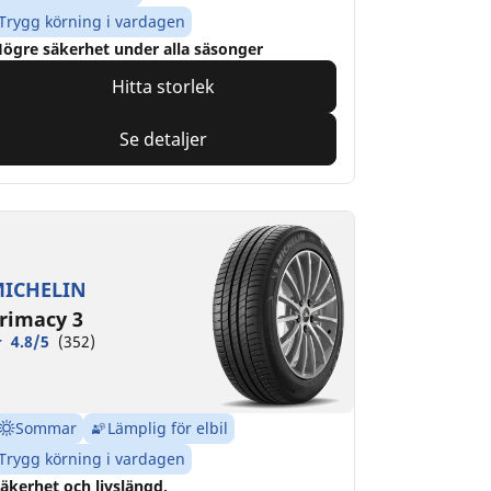
Trygg körning i vardagen
ögre säkerhet under alla säsonger
Hitta storlek
Se detaljer
ICHELIN
rimacy 3
4.8/5
(352)
Sommar
Lämplig för elbil
Trygg körning i vardagen
äkerhet och livslängd.