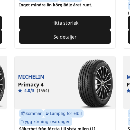
Inget mindre än körglädje året runt.
H
Hitta storlek
Se detaljer
MICHELIN
M
Primacy 4
P
4.8/5
(1554)
Sommar
Lämplig för elbil
Trygg körning i vardagen
Säkerhet från första till sista milen.(1)
S