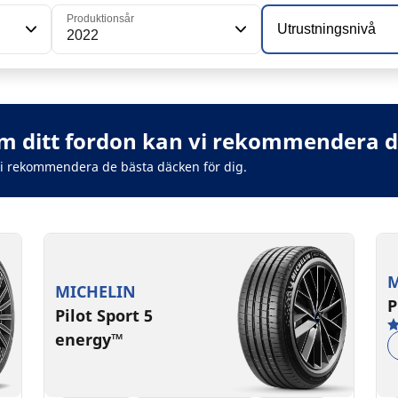
Produktionsår
Utrustningsnivå
2022
 ditt fordon kan vi rekommendera de
vi rekommendera de bästa däcken för dig.
M
MICHELIN
P
Pilot Sport 5
energy™