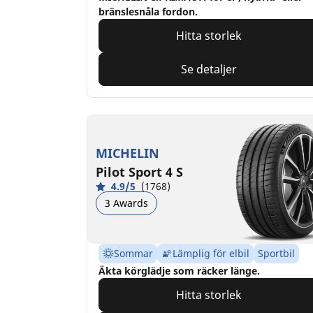
bränslesnåla fordon.
Hitta storlek
Se detaljer
MICHELIN
Pilot Sport 4 S
4.9/5
(1768)
3 Awards
Sommar
Lämplig för elbil
Sportbil
Äkta körglädje som räcker länge.
Hitta storlek